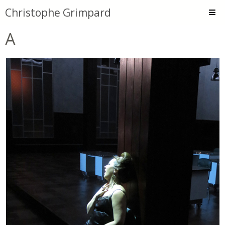
Christophe Grimpard
A
Accueil
Peintures
Dessins
Encres et Collages
Animations
Atelier
Textes
Bios
Contact
-Tard le soir-