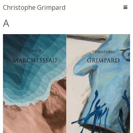
Christophe Grimpard
A
Accueil
Peintures
Dessins
Encres et Collages
Animations
Atelier
Textes
Bios
Contact
-Tard le soir-