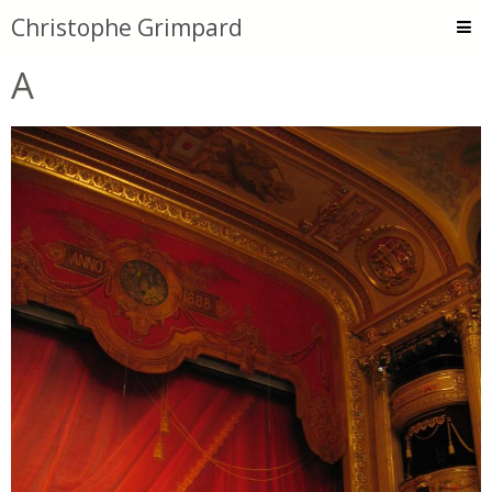
Christophe Grimpard
A
Accueil
Peintures
Dessins
Encres et Collages
Animations
Atelier
Textes
Bios
Contact
-Tard le soir-